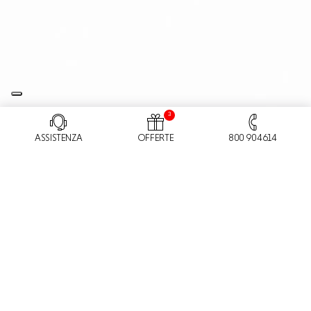
3
ASSISTENZA
OFFERTE
800 904614
Ci definiamo una “
sartoria digitale
” in grado di fornire
progetti su misura
per i nostri clienti.
Dalla
strategia
alla realizzazione, con un’attenzione alla
sostenibilità
dei progetti, creiamo siti internet, campagne
di digital marketing, design, sviluppo di piattaforme e-