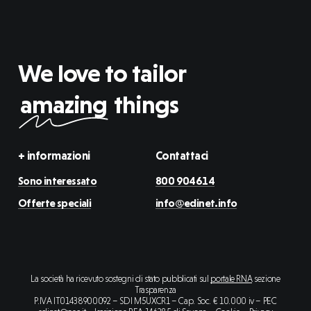
We love to tailor
amazing
things
+ informazioni
Contattaci
Sono interessato
800 904614
Offerte speciali
info@edinet.info
La società ha ricevuto sostegni di stato pubblicati sul
portale RNA
sezione
Trasparenza
P.IVA IT01438900092 – SDI M5UXCR1 – Cap. Soc. € 10.000 iv – PEC