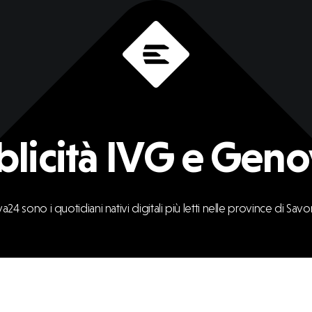
licità IVG e Gen
a24
sono
i
quotidiani
nativi
digitali
più
letti
nelle
province
di
Savo