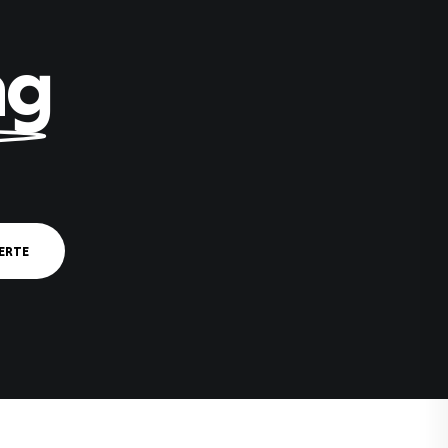
ng
E
R
T
E