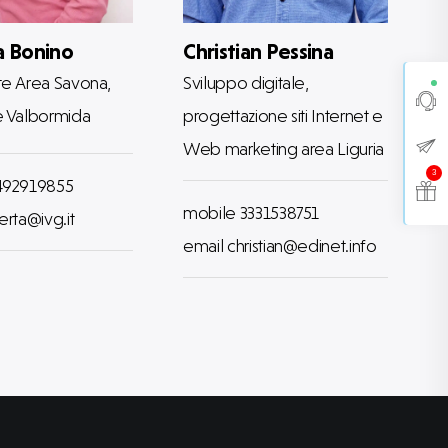
a Bonino
Christian Pessina
e Area Savona,
Sviluppo digitale,
e Valbormida
progettazione siti Internet e
Web marketing area Liguria
3
492919855
mobile 3331538751
erta@ivg.it
email christian@edinet.info