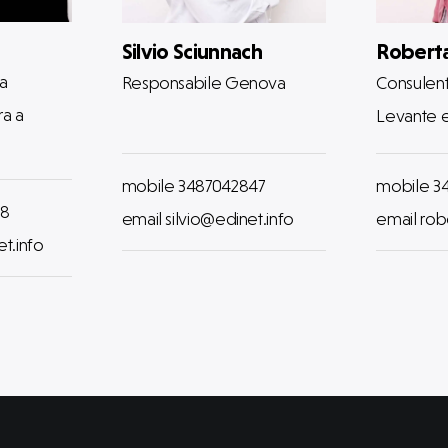
Silvio Sciunnach
Robert
a
Responsabile Genova
Consulent
a a
Levante 
mobile 3487042847
mobile 3
98
email silvio@edinet.info
email rob
t.info