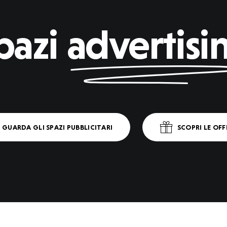
pazi
advertisi
G
U
A
R
D
A
G
L
I
S
P
A
Z
I
P
U
B
B
L
I
C
I
T
A
R
I
S
C
O
P
R
I
L
E
O
F
F