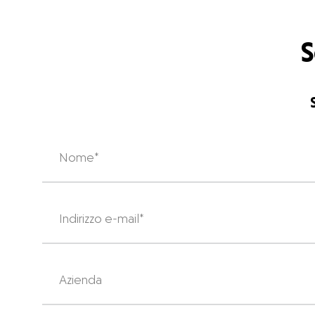
S
Nome
EMAIL
*