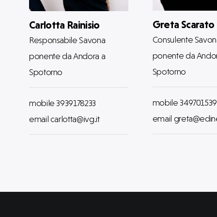
Greta Scarato
Carlotta Rainisio
Consulente Savon
Responsabile Savona
ponente da Andor
ponente da Andora a
Spotorno
Spotorno
mobile 34970153
mobile 3939178233
email greta@edine
email carlotta@ivg.it