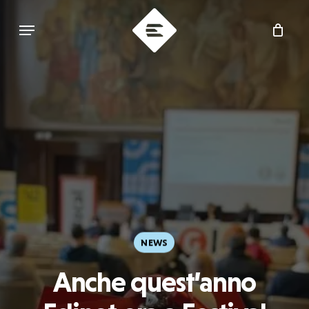
Skip
Menu
to
main
content
NEWS
Anche quest’anno