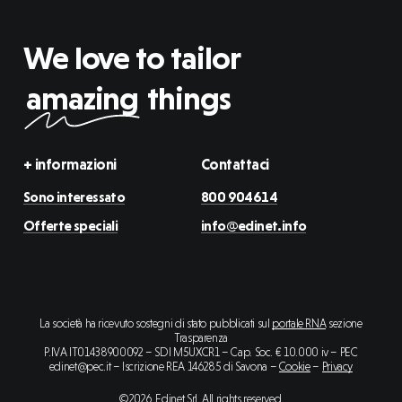
We love to tailor
amazing
things
+ informazioni
Contattaci
Sono interessato
800 904614
Offerte speciali
info@edinet.info
La società ha ricevuto sostegni di stato pubblicati sul
portale RNA
sezione
Trasparenza
P.IVA IT01438900092 – SDI M5UXCR1 – Cap. Soc. € 10.000 iv – PEC
edinet@pec.it – Iscrizione REA 146285 di Savona –
Cookie
–
Privacy
©
2026
. Edinet Srl. All rights reserved.