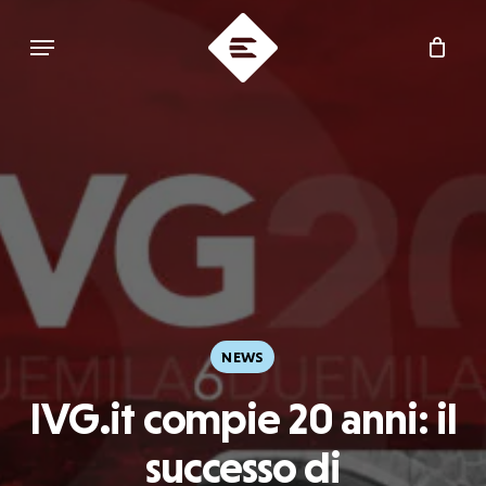
Skip
Menu
to
main
content
NEWS
IVG.it compie 20 anni: il
successo di