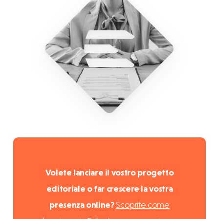
Volete lanciare il vostro progetto
editoriale o far crescere la vostra
presenza online?
Scoprite come