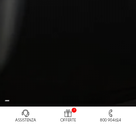
3
ASSISTENZA
OFFERTE
800 904614