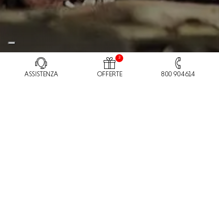
3
ASSISTENZA
OFFERTE
800 904614
Cliente
Project
Magneti Marelli
WebSite
Restyling
Location
App
Milano
Digital strategy