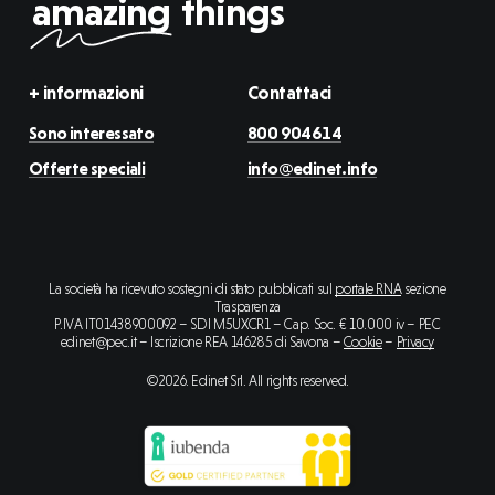
amazing
things
+ informazioni
Contattaci
Sono interessato
800 904614
Offerte speciali
info@edinet.info
La società ha ricevuto sostegni di stato pubblicati sul
portale RNA
sezione
Trasparenza
P.IVA IT01438900092 – SDI M5UXCR1 – Cap. Soc. € 10.000 iv – PEC
edinet@pec.it – Iscrizione REA 146285 di Savona –
Cookie
–
Privacy
©
2026
. Edinet Srl. All rights reserved.