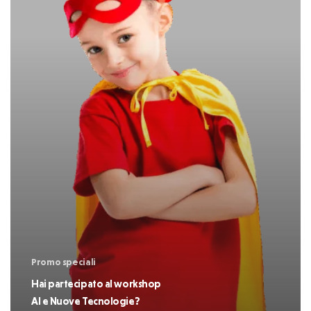
workshop
AI
e
Nuove
Tecnologie?
Promo speciali
Hai partecipato al workshop
AI e Nuove Tecnologie?