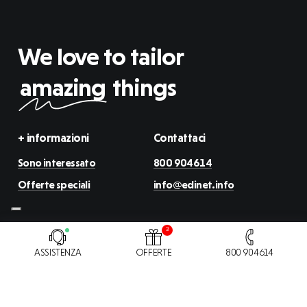
We love to tailor
amazing
things
+ informazioni
Contattaci
Sono interessato
800 904614
Offerte speciali
info@edinet.info
3
ASSISTENZA
OFFERTE
800 904614
La società ha ricevuto sostegni di stato pubblicati sul
portale RNA
sezione
Trasparenza
P.IVA IT01438900092 – SDI M5UXCR1 – Cap. Soc. € 10.000 iv – PEC
edinet@pec.it – Iscrizione REA 146285 di Savona –
Cookie
–
Privacy