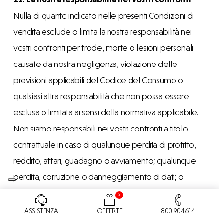
Nulla di quanto indicato nelle presenti Condizioni di
vendita esclude o limita la nostra responsabilità nei
vostri confronti per frode, morte o lesioni personali
causate da nostra negligenza, violazione delle
previsioni applicabili del Codice del Consumo o
qualsiasi altra responsabilità che non possa essere
esclusa o limitata ai sensi della normativa applicabile.
Non siamo responsabili nei vostri confronti a titolo
contrattuale in caso di qualunque perdita di profitto,
reddito, affari, guadagno o avviamento; qualunque
perdita, corruzione o danneggiamento di dati; o
qualunque perdita o danno che non era una
3
conseguenza ragionevolmente prevedibile di una
ASSISTENZA
OFFERTE
800 904614