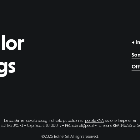
lor
+ i
Son
gs
Off
La società ha ricevuto sostegni di stato pubblicati sul
portale RNA
sezione Trasparenza
SDI M5UXCR1 – Cap. Soc. € 10.000 iv – PEC edinet@pec.it – Iscrizione REA 146285 di 
©
2026
. Edinet Srl. All rights reserved.