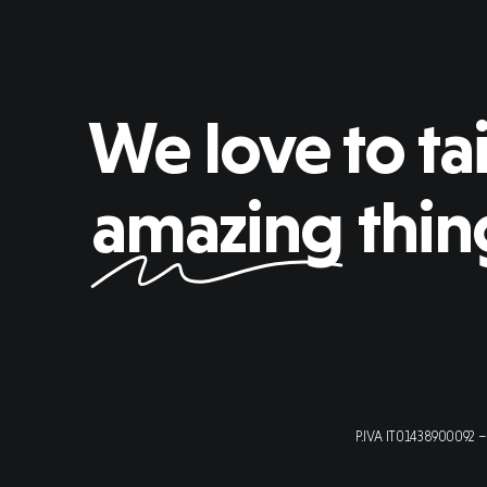
We love to tai
amazing
thin
P.IVA IT01438900092 – 