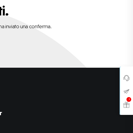
i.
ena inviato una conferma.
3
r