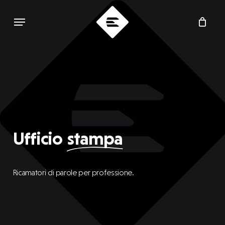
Skip
Menu
to
main
content
Ufficio
stampa
Ricamatori di parole per professione.