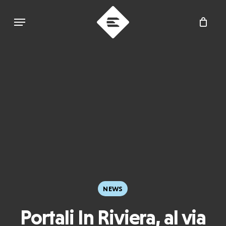
Skip
Menu
to
main
content
NEWS
Portali In Riviera, al via