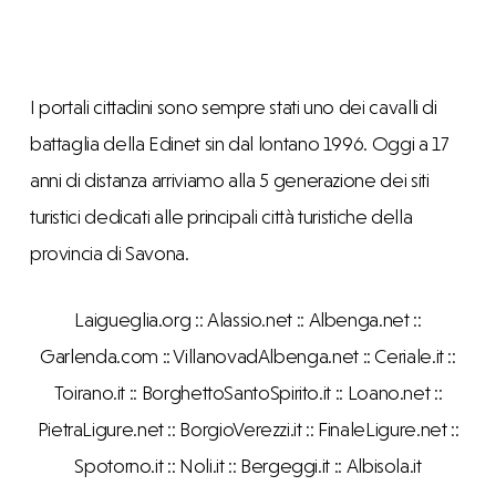
I portali cittadini sono sempre stati uno dei cavalli di
battaglia della Edinet sin dal lontano 1996. Oggi a 17
anni di distanza arriviamo alla 5 generazione dei siti
turistici dedicati alle principali città turistiche della
provincia di Savona.
Laigueglia.org :: Alassio.net :: Albenga.net ::
Garlenda.com :: VillanovadAlbenga.net :: Ceriale.it ::
Toirano.it :: BorghettoSantoSpirito.it :: Loano.net ::
PietraLigure.net :: BorgioVerezzi.it :: FinaleLigure.net ::
Spotorno.it :: Noli.it :: Bergeggi.it :: Albisola.it