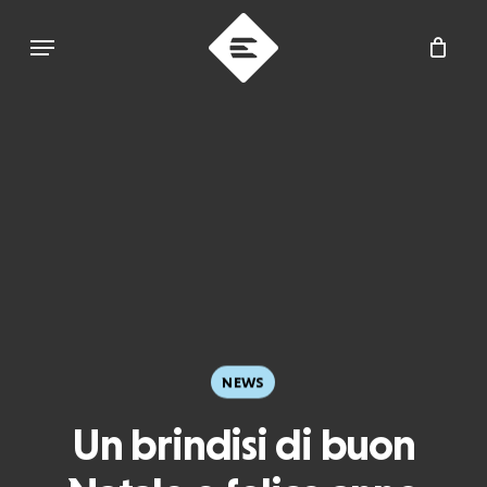
Skip
Menu
to
main
content
NEWS
Un brindisi di buon