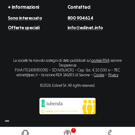
+ informazioni
Contattaci
Sono interessato
800 904614
Offerte speciali
info@edinet.info
La società ha ricevuto sostegni di stato pubblicati sul
portale RNA
sezione
Trasparenza
P.IVA IT01438900092 – SDI M5UXCR1 – Cap. Soc. € 10.000 iv – PEC
edinet@pec.it – Iscrizione REA 146285 di Savona –
Cookie
–
Privacy
©
2026
. Edinet Srl. All rights reserved.
3