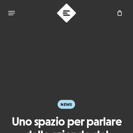
Skip
Menu
to
main
content
NEWS
Uno spazio per parlare