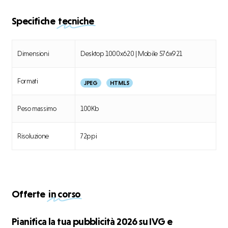
Specifiche
tecniche
Dimensioni
Desktop 1000x620 | Mobile 576x921
Formati
JPEG
HTML5
Peso massimo
100Kb
Risoluzione
72ppi
Offerte
in corso
Pianifica
Pianifica la tua pubblicità 2026 su IVG e