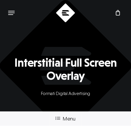
Skip
Menu
to
main
content
Interstitial Full Screen
Overlay
Formati Digital Advertising
Menu