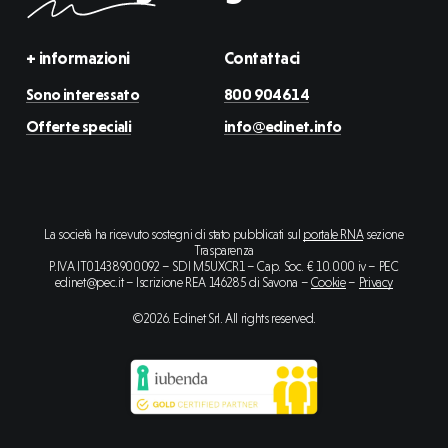
+ informazioni
Contattaci
Sono interessato
800 904614
Offerte speciali
info@edinet.info
La società ha ricevuto sostegni di stato pubblicati sul
portale RNA
sezione
Trasparenza
P.IVA IT01438900092 – SDI M5UXCR1 – Cap. Soc. € 10.000 iv – PEC
edinet@pec.it – Iscrizione REA 146285 di Savona –
Cookie
–
Privacy
©
2026
. Edinet Srl. All rights reserved.