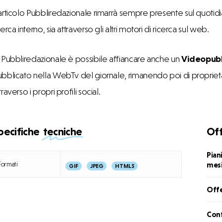
articolo Pubbliredazionale rimarrà sempre presente sul quotidian
cerca interno, sia attraverso gli altri motori di ricerca sul web.
 Pubbliredazionale è possibile affiancare anche un
Videopubb
bblicato nella WebTv del giornale, rimanendo poi di proprietà
traverso i propri profili social.
pecifiche
tecniche
Of
Pian
Pian
Formati
mesi
la
GIF
JPEG
HTML5
tua
Offe
Offe
pubb
siti
Cont
Cont
202
inte