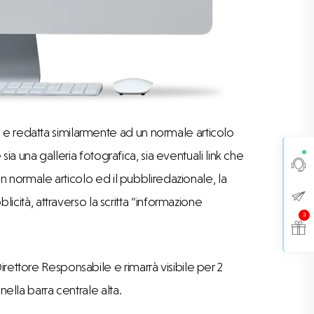
 e redatta similarmente ad un normale articolo
e sia una galleria fotografica, sia eventuali link che
 un normale articolo ed il pubbliredazionale, la
ità, attraverso la scritta “informazione
3
irettore Responsabile e rimarrà visibile per 2
nella barra centrale alta.