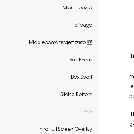
Middleboard
Halfpage
Middleboard targettizzato 🆕
Il
Box Eventi
de
ri
Box Sport
le
Sliding Bottom
pu
Skin
Il
gi
Intro Full Screen Overlay