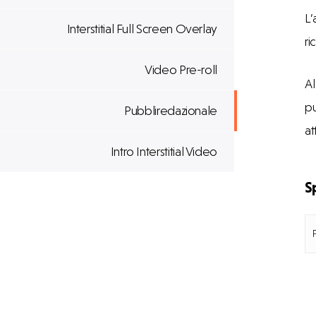
L’
Interstitial Full Screen Overlay
ri
Video Pre-roll
Al
pu
Pubbliredazionale
at
Intro Interstitial Video
S