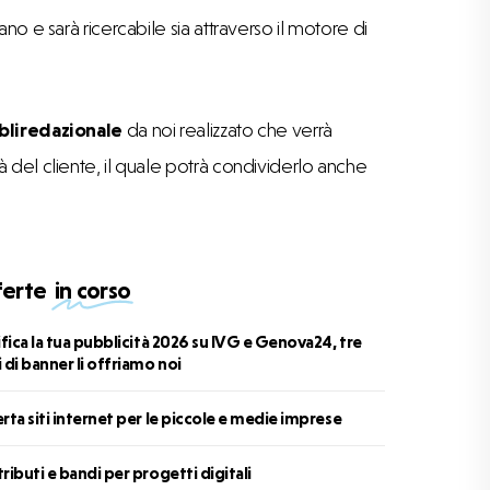
o e sarà ricercabile sia attraverso il motore di
liredazionale
da noi realizzato che verrà
 del cliente, il quale potrà condividerlo anche
ferte
in corso
ifica
ifica la tua pubblicità 2026 su IVG e Genova24, tre
 di banner li offriamo noi
rta
rta siti internet per le piccole e medie imprese
licità
ributi
ributi e bandi per progetti digitali
6
rnet