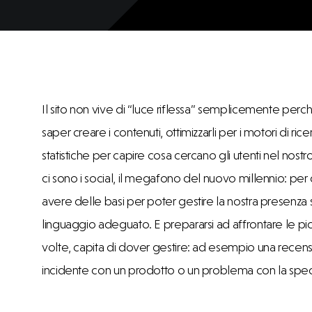
Il sito non vive di “luce riflessa” semplicemente perch
saper creare i contenuti, ottimizzarli per i motori di rice
statistiche per capire cosa cercano gli utenti nel nostr
ci sono i social, il megafono del nuovo millennio: p
avere delle basi per poter gestire la nostra presenza su 
linguaggio adeguato. E prepararsi ad affrontare le 
volte, capita di dover gestire: ad esempio una recen
incidente con un prodotto o un problema con la spedi