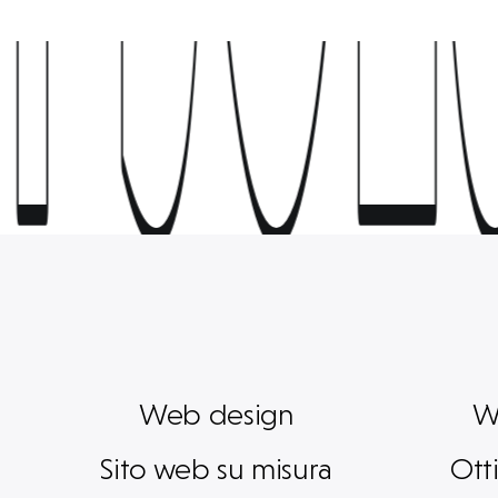
T SOL
T SOL
Web design
W
Sito web su misura
Ott