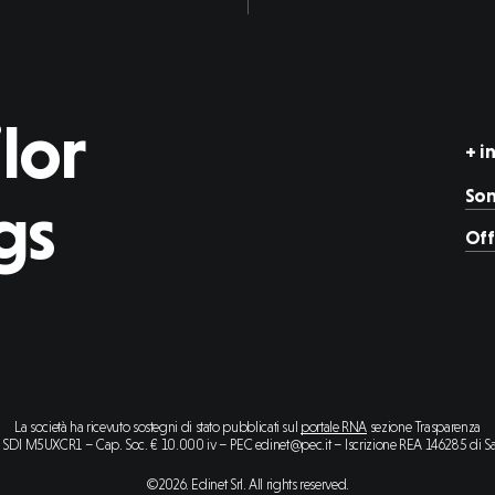
lor
+ i
Son
gs
Off
La società ha ricevuto sostegni di stato pubblicati sul
portale RNA
sezione Trasparenza
SDI M5UXCR1 – Cap. Soc. € 10.000 iv – PEC edinet@pec.it – Iscrizione REA 146285 di 
©
2026
. Edinet Srl. All rights reserved.