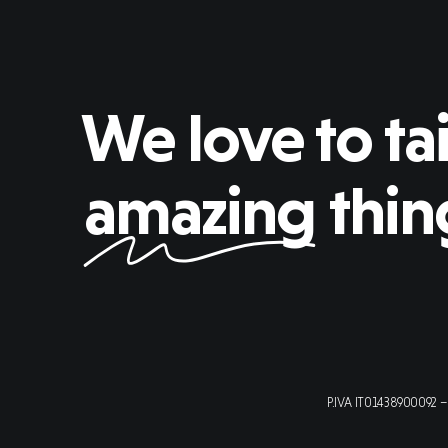
We love to tai
amazing
thin
P.IVA IT01438900092 – 