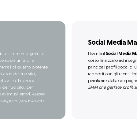
Social Media M
s
, lo strumento gratuito
Diventa il
Social Media 
ue abbia un sito, è
corso finalizzato ad inseg
mentali di questo potente
principali profili social d
tatori del tuo sito,
rapporti con gli utenti, l
nto altro. Impara a
pianificare delle campag
 del tuo sito, per
SMM che gestisce profili so
 eventuali errori.
Autore
sviluppare progetti web
.