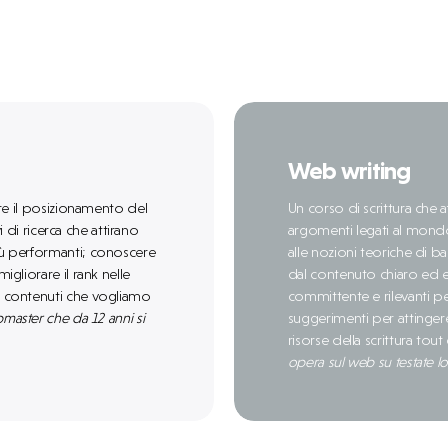
Web writing
are il posizionamento del
Un corso di scrittura che 
i di ricerca che attirano
argomenti legati al mondo
iù performanti; conoscere
alle nozioni teoriche di ba
gliorare il rank nelle
dal contenuto chiaro ed ef
i contenuti che vogliamo
committente e rilevanti per
master che da 12 anni si
suggerimenti per attinger
risorse della scrittura
tout 
opera sul web su testate loc