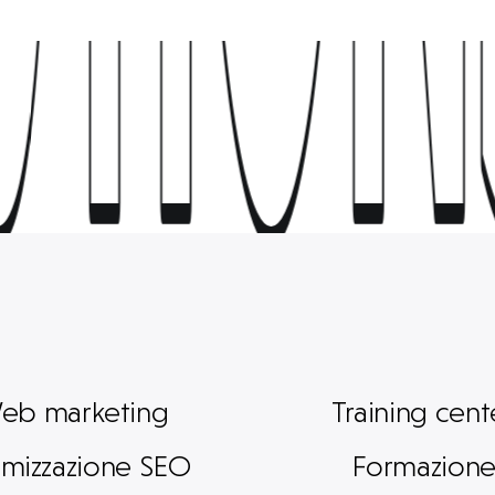
UTION
UTION
eb marketing
Training cent
imizzazione SEO
Formazion