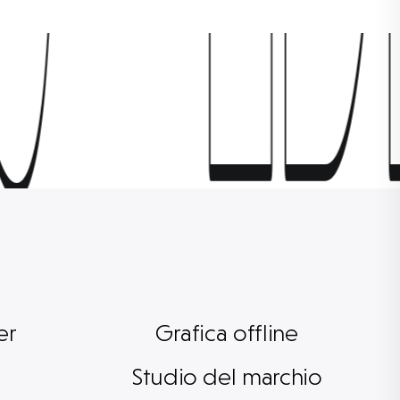
S
S
ED
ED
er
Grafica offline
e
Studio del marchio