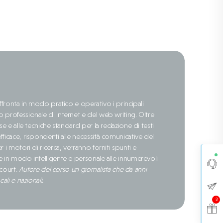
affronta in modo pratico e operativo i principali
 professionale di Internet e del web writing. Oltre
se e alle tecniche standard per la redazione di testi
ficace, rispondenti alle necessità comunicative del
 i motori di ricerca, verranno forniti spunti e
e in modo intelligente e personale alle innumerevoli
court
.
Autore del corso un giornalista che da anni
ali e nazionali.
3