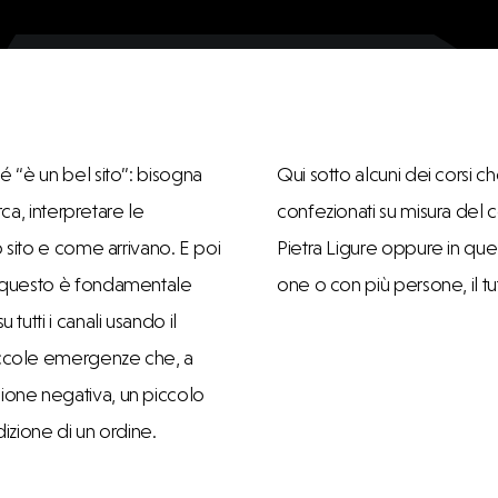
é “è un bel sito”: bisogna
Qui sotto alcuni dei corsi 
rca, interpretare le
confezionati su misura del c
o sito e come arrivano. E poi
Pietra Ligure oppure in que
er questo è fondamentale
one o con più persone, il t
tutti i canali usando il
piccole emergenze che, a
sione negativa, un piccolo
zione di un ordine.